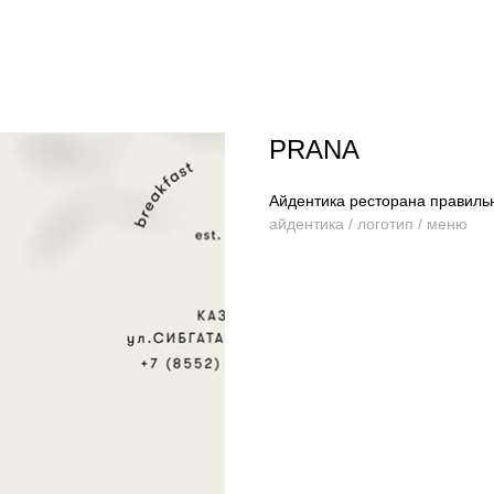
PRANA
Айдентика ресторана правильн
айдентика / логотип / меню