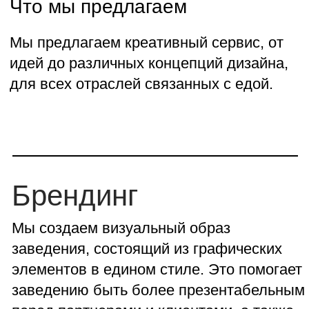
тиражированию.
дизайн упаковки
подготовка к печати
тиражирование
каталог
HoReCa
ритейл
Меню
Создаем меню под ключ, делаем его
максимально продающим
инструментом. Проводим
профессиональные фотосъемки.
Полностью подготавливаем к печати.