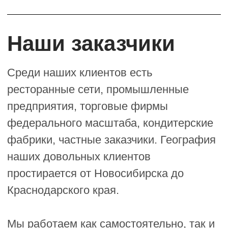
Краснодарского края.
Мы работаем как самостоятельно, так и
в сотрудничестве с командой клиента, а
также с привлечёнными фотографами,
иллюстраторами, маркетологами и
другими группами талантливых
профессионалов, чтобы получить
качественный продукт.
Ритейл
"Маркет Перекресток"
СТМ
"Перекресток"
сеть супермаркетов
"Confestory"
кондитерская фабрика
"Трифон"
пивоваренный завод