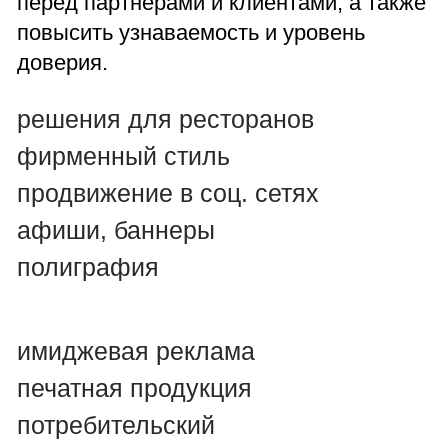
дизайн меню
фотосъемка
фудстайлинг
верстка
печать