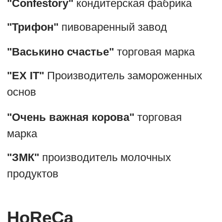
"Максимилианс"
сеть ресторанов
"Matreshka Fries"
сеть быстрого
питания
"Окинава"
сеть суши-баров и доставки
"HARATS"
сеть ирландских пабов
Мы помогаем
вашему бренду
заявить о себе
Novikov - независимая дизайн-студия,
находящаяся
в России и работающая с клиентами по