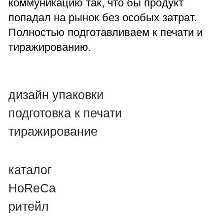
Артем Новиков
Арт-директор, дизайнер
житесь с нами
artemnova1990@gmail.com
+7 904 673 87 84
YouTube
Instagram
Behance