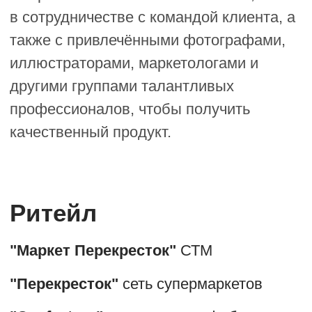
"Васькино счастье"
торговая марка
"EX IT"
Производитель замороженных
основ
"Очень важная корова"
торговая
марка
"ЗМК"
производитель молочных
продуктов
HoReCa
«Чайхона №1»
сеть ресторанов Тимура
Ланского
"STARS COFFEE"
сеть кофейн
"МУШУ"
сеть суши-баров и доставки
"Сдоба"
сеть пекарен