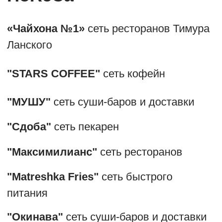
всему миру.
Наш опыт и экспертность позволяют
нам охватывать большое количество
направлений дизайна: брендинг,
упаковку, меню, а так же визуальные
коммуникации.
Контакты
artemnova1990@gmail.com
YouTube
Instagram
Behance
Что мы предлагаем
Мы предлагаем креативный сервис, от
идей до различных концепций дизайна,
для всех отраслей связанных с едой.