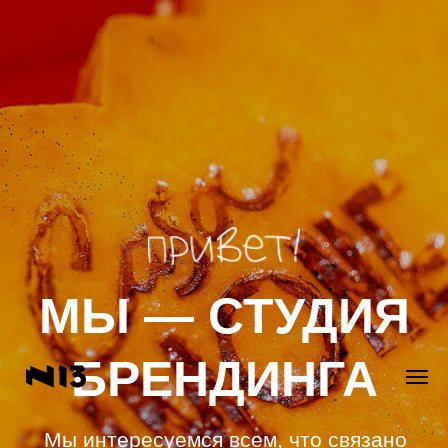
МЫ — СТУДИЯ
БРЕНДИНГА
Мы интересуемся всем, что связано
с едой, упаковкой и ресторанной
культурой.