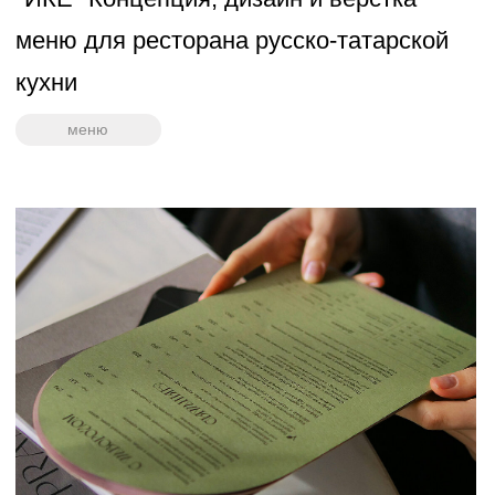
История компании EXIT→ через
брендинг
айдентика
логотип
упаковка