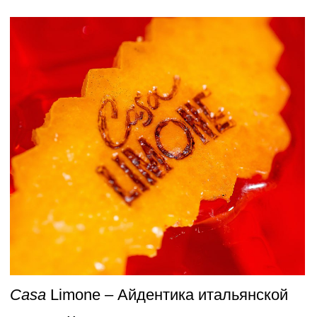
Casa
Limone – Айдентика итальянской
кухни в Краснодаре, от логотипа, меню
до фотостиля в соц. сетях
айдентика
логотип
меню
"ИКЕ" Концепция, дизайн и верстка
меню для ресторана русско-татарской
кухни