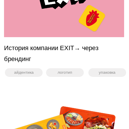
Пивоварня Трифон переосмысливает
крафтовое пиво, мы делаем ребрендинг
всех сортов!
упаковка
ребрендинг