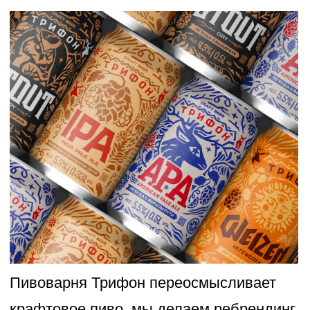
ребрендинг
айдентика
логотип
"Окинава" это вкусно, быстро и
доступно!"
Разработка меню для сети ресторанов с
доставкой
меню