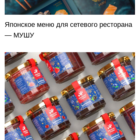
житесь с нами
artemnova1990@gmail.com
+7 904 673 87 84
YouTube
Instagram
Behance
скачать презентацию
Политика конфиденциальности
ИП Новиков А.А.
© Новиков Дизайн 2015-2025