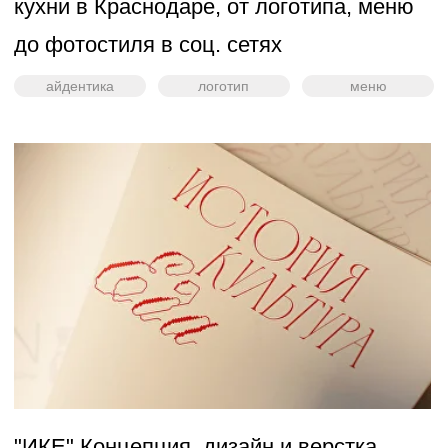
меню
PRANA – Айдентика ресторана
правильного питания в Казани
айдентика
логотип
меню