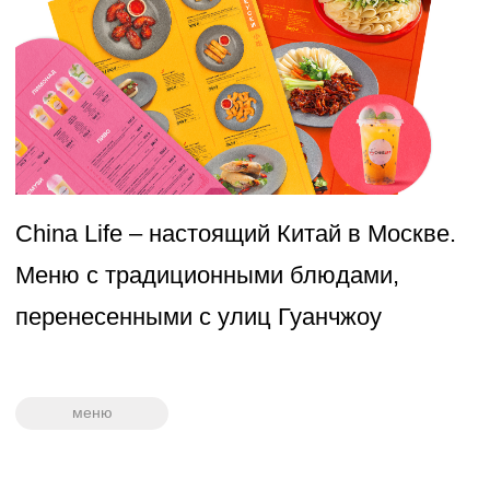
Confestory –
ребрендинг упаковок и
логотипа кондитерского бренда под
быстро меняющийся мир
упаковка
логотип
ребрендинг
"С любовью и маслом с 1995 года!"
Ребрендинг сети пекарен "Сдоба"